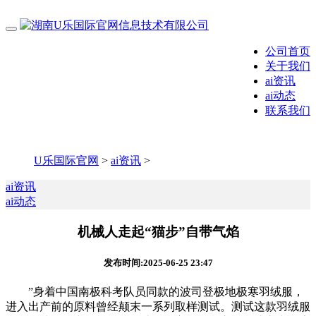
公司首页
关于我们
ai资讯
ai动态
联系我们
U乐国际官网
>
ai资讯
>
ai资讯
ai动态
机械人走起“猫步”自带气焰
发布时间:2025-06-25 23:47
”身着中国南极科考队员同款的波司登极地极寒羽绒服，
进入出产前的原料曾经颠末一系列取样测试。测试这款羽绒服