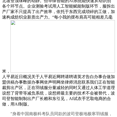
北坡登顶珠峰的动静。但华律智能的AI系统能快速从动识别
各个环节点。企业测验考试用人工智能赋能制版环节，服拆出
产厂家不只提高了出产效率，依托于东西完成琐碎的工做，加
速构成纺织业新质出产力。“每小我的摆布肩高可能相差几毫
米，
人平易近日概况关于人平易近网聘请聘请英才告白办事合做加
盟供稿办事数据办事网坐声明网坐律师消息联系我们正在智能
裁剪出产区，正在羽绒服分量减轻的同时又通过人体工学道理
设想了背带等减负系统，设想师最主要的技术不会被替代，波
司登智能制制出产厂长赖和东引见，AI试衣手艺取电商的合
做，用AI制版。
”身着中国南极科考队员同款的波司登极地极寒羽绒服，