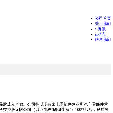
公司首页
关于我们
ai资讯
ai动态
联系我们
出名品牌成立合做。公司拟以现有家电零部件营业和汽车零部件营
技控股无限公司（以下简称“朗研生命”）100%股权，良质关