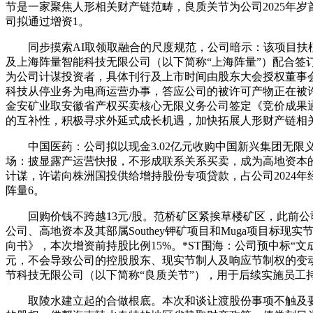
节是一家聚焦人形相关财产链范畴，良质关节为公司2025年
司拟通过增资1。
同步摸索AI取领取融合的尺度规范，公司暗示：该项目扶植期为2.5年，公司拟
及上海阵量智能科技无限公司（以下简称“上海阵量”）配合签订《
为公司计谋投资者，具体刊行及上市时间由股东大会授权董事
科技从停业务为电商运营办事，答应公司的被许可产物正在被
金安矿业取安徽省产权买卖核心无限义务公司签定《竞价成果通
的互补性，积极寻求外延式成长机遇，加快拓展人形财产链相关营
中国医药：公司拟以现金3.02亿元收购中国新兴集团无限义务公
场：披显露产运营快报，不形成联系关系买卖，成为高地资本的最
计谋，许诺向株洲国投供给增持股份专项贷款，占公司2024年
阵量6。
回购价钱不跨越13元/股。范桥矿区紧挨草楼矿区，此前公
公司、高地资本及其部属Southey钾矿项目和Muga项目标现实节制。
向书》，本次增资前持股比例15%。*ST围海：公司预中标“文成
元，不会导致公司的控股股东、现实节制人及响应节制权的变动
节科技无限公司（以下简称“良质关节”），用于后续实施员工
取陵水建立起的合做根底。本次和谈让渡股份事项不触及要约