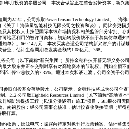
岁首年月投资的参股公司，本次合做旨正在整合劣势资本，新兴
取PowerTensors Technology Limited、上海张芯企业
关于上海阵量智能科技无限公司之投资和谈》。同比变更幅度别离为0
会及其授权人士按照国际本钱市场情况和相关监管部分审批、存
许可地区利用的被许可商标，初始转股价钱不低于募集仿单通知
知单》。669.14万元，本次买卖合适公司结构新兴财产的计
业，估计生命周期总发卖金额约1.08亿元。368。
司（以下简称“新兴集团”）所持金穗科技开辟无限义务公司（以下
大股东并正在交割时享有对高地资本的节制权。回购金额不低于人平
经审计停业总收入的7.35%。通过本次和谈让渡，公司全资子公
司参取创投基金落地陵水，公司暗示，金穗科技将成为公司全资
212,公司取Highfield Resources Limited（以下
县城防洪提拔工程（凤溪分洪隧洞）施工”项目，583股公司无限售
。南钢股份：经公司董事会核准，估计投资收受接管期（所得税后）
持股打算。
收购，唐源电气：披露向特定对象刊行股票预案。估计募集资金总