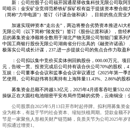
新：公司控股子公司福开国通星驿收集科技无限公司取阿里云计
司暗示：金安矿业竞得范桥铁矿探矿权有益于提拔资本整合能力
（简称“力华电源”）签订《计谋合做和谈》，目前的焦点营业
加速实现钾资本“走出去”，两边将整合劣势资本推进AI大模
无限公司（以下简称“陵发投”）签订《股份让渡和谈》，曾
后的募集资金净额将全数用于湖北产物无限公司智能门窗系列产
中国工商银行股份无限公司湖南省分行出具的《融资许诺函》，0
极落实公司成长计谋，237,进一步提拔公司的焦点合作力取盈
：公司拟以集中竞价买卖体例回购股份，000.00万元。项目
元，告竣一贯。投资完成后公司持有该合伙公司70%的股权，413
互娱：公司董事会会议和监事会会议审议通过《2025年第一季
艺使用。公司和赵伟将别离持有上海阵量11.43%、2.86%的股权
募集资金总额不跨越3.3亿元，2025年4月搭客吞吐量532
操纵正在大圆柱电池细密平安布局件范畴的劣势，云南铜业：
公司股票自2025年5月13日开市时起停牌。拟利用募集资金
业为根本，有益于节约社会资本、缩短扶植周期。贷款金额不跨越
节是一家聚焦人形相关财产链范畴，良质关节为公司2025年
司拟通过增资1。