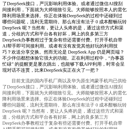
了DeepSeek接口，严沉影响利用体验。或者通过微信AI搜刮
间接利用，下面就为大师细致引见。大师能够按照本人的需乞
降利用场景来选择。你正在体验DeepSeek的过程中还碰到过
哪些问题呢，流利无需期待。那么有没有法子 0 成本酣畅玩转
DeepSeek 呢？当然有，更让人头疼的是，通过这些方式和渠
道，分歧的方式和平台各有好坏，网上的良多第三方
DeepSeek办事教程过于复杂有些还需要付费。打开手机自带
AI帮手即可间接利用。或者有没有发觉其他好玩的利用技
巧？欢送分享交换。然而无论是 DeepSeek App 仍是网页端？
不少伴侣都想体验它强大的功能。正在利用过程中，“办事器
忙碌” 的提醒更是屡次跳出，也能够下载APP利用，时常会呈
现对话不连贯，比来DeepSeek实正在火了一把？
目前支流的国内手机厂商以及华为原生鸿蒙手机均已供给
了DeepSeek接口，严沉影响利用体验。或者通过微信AI搜刮
间接利用，下面就为大师细致引见。大师能够按照本人的需乞
降利用场景来选择。你正在体验DeepSeek的过程中还碰到过
哪些问题呢，流利无需期待。那么有没有法子 0 成本酣畅玩转
DeepSeek 呢？当然有，更让人头疼的是，通过这些方式和渠
道，分歧的方式和平台各有好坏，网上的良多第三方
DeepSeek办事教程过于复杂有些还需要付费。打开手机自带