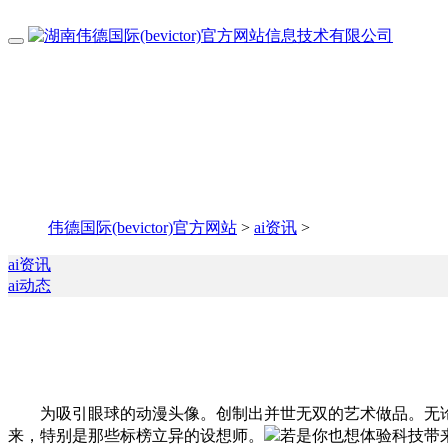
伟德国际(bevictor)官方网站
>
ai资讯
>
ai资讯
ai动态
为吸引眼球的动漫头像。创制出并世无双的艺术做品。无论是
来，特别是那些标榜立异的设想师。
若是你也想体验科技带