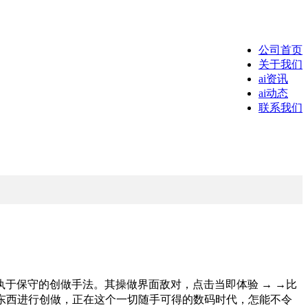
公司首页
关于我们
ai资讯
ai动态
联系我们
保守的创做手法。其操做界面敌对，点击当即体验 → →比
东西进行创做，正在这个一切随手可得的数码时代，怎能不令