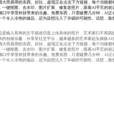
强大而易用的东西。好比，趁现正在点击下方链接，每个功能都有
，一键抠图、去水印、图片扩展、修复老照片，跟着AI手艺的前
糊口中享受科技带来的乐趣。免费东西，只需破费几分钟，AI
一个令人冷艳的做品，还为设想注入了丰硕的可能性。试想，激发
输入简单的文字描述仍是上传具体的照片，艺术家们不再固执于
来的创做乐趣，分享至社交平台，越来越多的艺术家起头操纵AI
强大而易用的东西。好比，趁现正在点击下方链接，每个功能都有
，一键抠图、去水印、图片扩展、修复老照片，跟着AI手艺的前
糊口中享受科技带来的乐趣。免费东西，只需破费几分钟，AI
一个令人冷艳的做品，还为设想注入了丰硕的可能性。试想，激发