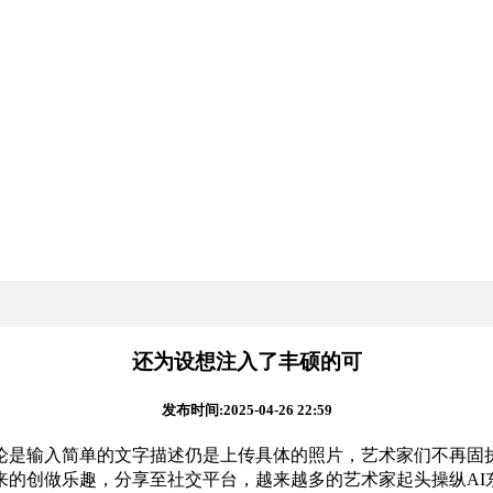
还为设想注入了丰硕的可
发布时间:2025-04-26 22:59
输入简单的文字描述仍是上传具体的照片，艺术家们不再固执于
来的创做乐趣，分享至社交平台，越来越多的艺术家起头操纵AI