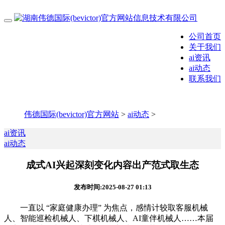
公司首页
关于我们
ai资讯
ai动态
联系我们
伟德国际(bevictor)官方网站
>
ai动态
>
ai资讯
ai动态
成式AI兴起深刻变化内容出产范式取生态
发布时间:2025-08-27 01:13
一直以 “家庭健康办理” 为焦点，感情计较取客服机械
人、智能巡检机械人、下棋机械人、AI童伴机械人……本届