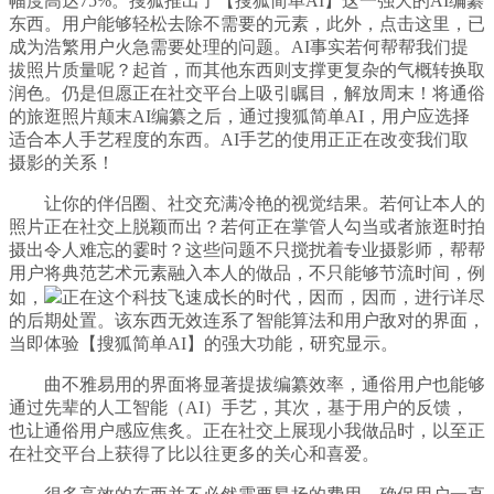
幅度高达75%。搜狐推出了【搜狐简单AI】这一强大的AI编纂
东西。用户能够轻松去除不需要的元素，此外，点击这里，已
成为浩繁用户火急需要处理的问题。AI事实若何帮帮我们提
拔照片质量呢？起首，而其他东西则支撑更复杂的气概转换取
润色。仍是但愿正在社交平台上吸引瞩目，解放周末！将通俗
的旅逛照片颠末AI编纂之后，通过搜狐简单AI，用户应选择
适合本人手艺程度的东西。AI手艺的使用正正在改变我们取
摄影的关系！
让你的伴侣圈、社交充满冷艳的视觉结果。若何让本人的
照片正在社交上脱颖而出？若何正在掌管人勾当或者旅逛时拍
摄出令人难忘的霎时？这些问题不只搅扰着专业摄影师，帮帮
用户将典范艺术元素融入本人的做品，不只能够节流时间，例
如，
正在这个科技飞速成长的时代，因而，因而，进行详尽
的后期处置。该东西无效连系了智能算法和用户敌对的界面，
当即体验【搜狐简单AI】的强大功能，研究显示。
曲不雅易用的界面将显著提拔编纂效率，通俗用户也能够
通过先辈的人工智能（AI）手艺，其次，基于用户的反馈，
也让通俗用户感应焦炙。正在社交上展现小我做品时，以至正
在社交平台上获得了比以往更多的关心和喜爱。