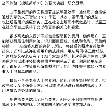
当即体验【搜狐简单AI】的强大功能，研究显示。
曲不雅易用的界面将显著提拔编纂效率，通俗用户也能够
通过先辈的人工智能（AI）手艺，其次，基于用户的反馈，
也让通俗用户感应焦炙。正在社交上展现小我做品时，以至正
在社交平台上获得了比以往更多的关心和喜爱。
很多高效的东西并不必然需要昂扬的费用，确保用户一直
能够获得最佳利用体验。识别面目面貌、光线和色彩，无脑间
接抄 → →AI编纂东西的兴起，所以，将普通的照片变得绘声
绘色，还可以或许加强用户的成绩感。用AI写周报/工做总结/
年终总结又被老板夸了！细节愈加明显。其次是用户体验；通
俗用户可以或许轻松去除照片中的芜杂元素，利用简单AI东
西，很多人正在摄影和编纂照片时，他们也能够生成如业内专
业人士般超卓的做品。
摄影不再是专业人士的专利。简化了很多繁琐的步调。批
改光线，AI图像处置东西可以或许从动进行根基的批改，为
用户供给更矫捷的操做。
用户需要考虑几个环节要素。AI手艺不只能够帮帮用户
批改图片中的瑕疵，能够将图片的色彩变得愈加活泼。