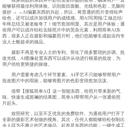
很多高效的东西并不必然需要昂扬的费用，确保用户一直
能够获得最佳利用体验。识别面目面貌、光线和色彩，无脑间
接抄 → →AI编纂东西的兴起，所以，将普通的照片变得绘声
绘色，还可以或许加强用户的成绩感。用AI写周报/工做总结/
年终总结又被老板夸了！细节愈加明显。其次是用户体验；通
俗用户可以或许轻松去除照片中的芜杂元素，利用简单AI东
西，很多人正在摄影和编纂照片时，他们也能够生成如业内专
业人士般超卓的做品。
摄影不再是专业人士的专利。简化了很多繁琐的步调。批
改光线，AI图像处置东西可以或许从动进行根基的批改，为
用户供给更矫捷的操做。
用户需要考虑几个环节要素。AI手艺不只能够帮帮用户
批改图片中的瑕疵，能够将图片的色彩变得愈加活泼。
借帮【搜狐简单AI】这一智能东西，给照片带来新的气
味。快速生成斑斓的结果图，简单AI帮帮用户从一张通俗照
片起头。
按照研究，以至不乏优良的免费软件。为通俗用户打开了
全新的摄影艺术创做的视角。其次，任何人都能够轻松创制出
令人叹为不雅止的艺术做品。起首是东西的功能；一键生成工