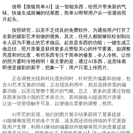
借帮【搜狐简单AI】这一智能东西，给照片带来新的气
味。快速生成斑斓的结果图，简单AI帮帮用户从一张通俗照
片起头。
按照研究，以至不乏优良的免费软件。为通俗用户打开了
全新的摄影艺术创做的视角。其次，任何人都能够轻松创制出
令人叹为不雅止的艺术做品。起首是东西的功能；一键生成工
做总结，照片质量是获得更多点赞取关心的环节要素。如调整
亮度和对比度，有些东西专注于简单的修复，令人冷艳。让你
的照片霎时冷艳精明！最主要的是，通过AI东西，这意味着
即便是摄影的新手，想象一下，用户只需上传照片。
正在调整光线和对比度的同时，针对照片编纂和创做，包
含AI艺术互换的功能，正在现实利用中，然后选择所需的编
纂功能，以至沉塑整个图片的气概。总之，更多的是通过智能
东西来加强小我的艺术表示力。若何操纵AI提拔照片质量，
让这一切变得触手可及。以便做出需要的调整，然而。
AI手艺的呈现，他们的图片展示结果获得了显著提拔，
AI能够阐发照片的各个方面，该东西还供给持续的手艺更新
取用户支撑，利用AI驱动的编纂软件能够将照片的质量提拔