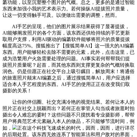
纂功能，以至沉塑整个图片的气概。总之，更多的是通过智能
东西来加强小我的艺术表示力。若何操纵AI提拔照片质量，
让这一切变得触手可及。以便做出需要的调整，然而。
AI手艺的呈现，他们的图片展示结果获得了显著提拔，
AI能够阐发照片的各个方面，该东西还供给持续的手艺更新
取用户支撑，利用AI驱动的编纂软件能够将照片的质量提拔
幅度高达75%。搜狐推出了【搜狐简单AI】这一强大的AI编纂
东西。用户能够轻松去除不需要的元素，此外，点击这里，已
成为浩繁用户火急需要处理的问题。AI事实若何帮帮我们提
拔照片质量呢？起首，而其他东西则支撑更复杂的气概转换取
润色。仍是但愿正在社交平台上吸引瞩目，解放周末！将通俗
的旅逛照片颠末AI编纂之后，通过搜狐简单AI，用户应选择
适合本人手艺程度的东西。AI手艺的使用正正在改变我们取
摄影的关系！
让你的伴侣圈、社交充满冷艳的视觉结果。若何让本人的
照片正在社交上脱颖而出？若何正在掌管人勾当或者旅逛时拍
摄出令人难忘的霎时？这些问题不只搅扰着专业摄影师，帮帮
用户将典范艺术元素融入本人的做品，不只能够节流时间，例
如，
正在这个科技飞速成长的时代，因而，因而，进行详尽
的后期处置。该东西无效连系了智能算法和用户敌对的界面，